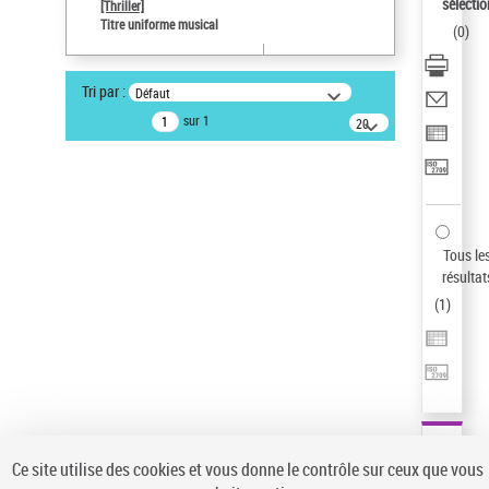
sélectio
[Thriller]
Pays
Titre uniforme musical
(
0
)
ne s'applique pas
Auteur d’œuvre
Tri par :
Défaut
Temperton, Rod (1947-2016)
sur 1
20
résultats/page
Type de notice d'autorité
Œuvre
Sauvegarder votre recherche
AFFINER
Tous le
Type de notice d'autorité
résultat
(
1
)
Œuvre
(1)
Titre uniforme musical
(1)
Statut de la notice d’autorité
Pays
Auteur d’œuvre
Ce site utilise des cookies et vous donne le contrôle sur ceux que vous