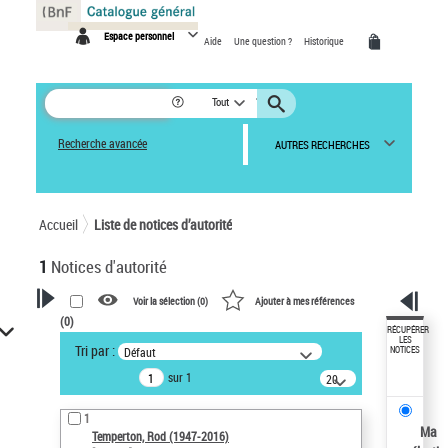
Panneau de gestion des cookies
Espace personnel
Aide
Une question ?
Historique
Tout
Recherche avancée
AUTRES RECHERCHES
Accueil
Liste de notices d’autorité
1
Notices d'autorité
Voir la sélection (
0
)
Ajouter à mes références
(
0
)
VOTRE RECHERCHE
RÉCUPÉRER
LES
Tri par :
Défaut
NOTICES
Recherche avancée dans les
sur 1
notices d’autorité
20
résultats/page
Œuvres liées à l'auteur :
1
Temperton, Rod (1947-2016)
Ma
Temperton, Rod (1947-2016)