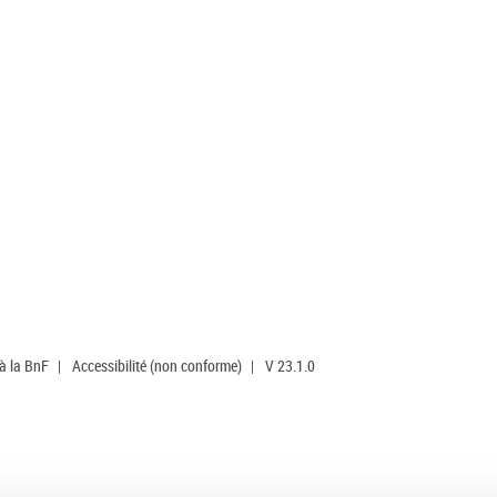
 à la BnF
|
Accessibilité (non conforme)
|
V 23.1.0