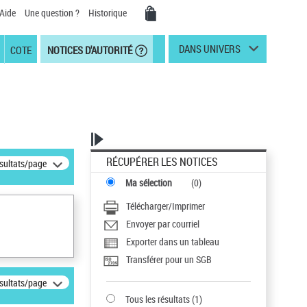
Aide
Une question ?
Historique
DANS UNIVERS
COTE
NOTICES D'AUTORITÉ
RÉCUPÉRER LES NOTICES
ésultats/page
Ma sélection
(
0
)
Télécharger/Imprimer
Envoyer par courriel
Exporter dans un tableau
Transférer pour un SGB
ésultats/page
Tous les résultats
(
1
)