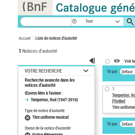
Panneau de gestion des cookies
Tout
Accueil
Liste de notices d’autorité
1
Notices d'autorité
Voir la
VOTRE RECHERCHE
Tri par :
Défaut
Recherche avancée dans les
notices d’autorité
1
Œuvres liées à l'auteur :
Temperton, R
Temperton, Rod (1947-2016)
[Thriller]
Titre uniform
Type de notice d'autorité
Titre uniforme musical
Tri par :
Défaut
Statut de la notice d’autorité
Notice élémentaire