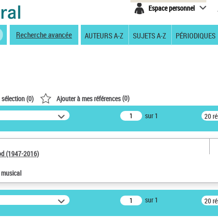
Espace personnel
Recherche avancée
AUTEURS A-Z
SUJETS A-Z
PÉRIODIQUES
(
0
)
 sélection (
0
)
Ajouter à mes références
sur 1
20 r
od (1947-2016)
e musical
sur 1
20 r