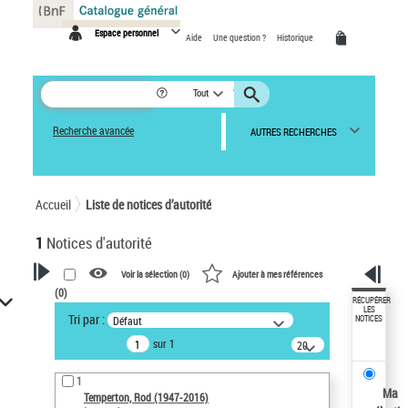
Panneau de gestion des cookies
Espace personnel
Aide
Une question ?
Historique
Tout
Recherche avancée
AUTRES RECHERCHES
Accueil
Liste de notices d’autorité
1
Notices d'autorité
Voir la sélection (
0
)
Ajouter à mes références
(
0
)
VOTRE RECHERCHE
RÉCUPÉRER
LES
Tri par :
Défaut
NOTICES
Recherche avancée dans les
sur 1
notices d’autorité
20
résultats/page
Œuvres liées à l'auteur :
1
Temperton, Rod (1947-2016)
Ma
Temperton, Rod (1947-2016)