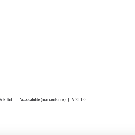
 à la BnF
|
Accessibilité (non conforme)
|
V 23.1.0