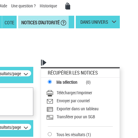
Aide
Une question ?
Historique
DANS UNIVERS
COTE
NOTICES D'AUTORITÉ
RÉCUPÉRER LES NOTICES
ésultats/page
Ma sélection
(
0
)
Télécharger/Imprimer
Envoyer par courriel
Exporter dans un tableau
Transférer pour un SGB
ésultats/page
Tous les résultats
(
1
)