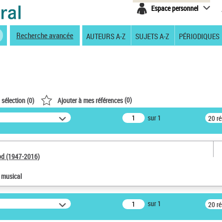
Espace personnel
Recherche avancée
AUTEURS A-Z
SUJETS A-Z
PÉRIODIQUES
(
0
)
 sélection (
0
)
Ajouter à mes références
sur 1
20 r
od (1947-2016)
e musical
sur 1
20 r