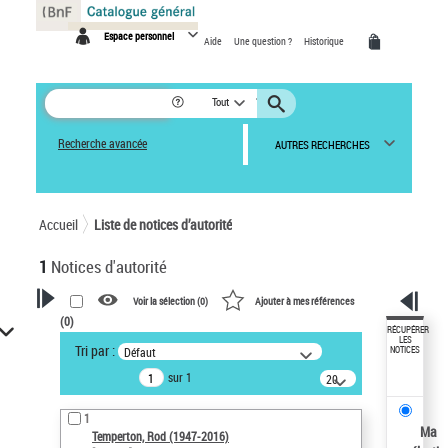
Panneau de gestion des cookies
Espace personnel
Aide
Une question ?
Historique
Tout
Recherche avancée
AUTRES RECHERCHES
Accueil
Liste de notices d’autorité
1
Notices d'autorité
Voir la sélection (
0
)
Ajouter à mes références
(
0
)
VOTRE RECHERCHE
RÉCUPÉRER
LES
Tri par :
Défaut
NOTICES
Recherche avancée dans les
sur 1
notices d’autorité
20
résultats/page
Œuvres liées à l'auteur :
1
Temperton, Rod (1947-2016)
Ma
Temperton, Rod (1947-2016)