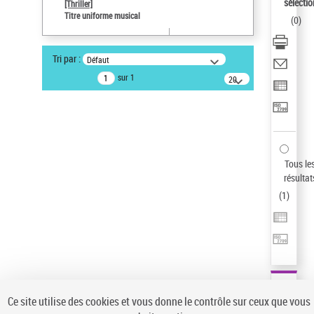
sélectio
[Thriller]
Auteur d’œuvre
Titre uniforme musical
(
0
)
Temperton, Rod (1947-2016)
Sauvegarder votre recherche
Tri par :
Défaut
AFFINER
sur 1
20
résultats/page
Type de notice d'autorité
Œuvre
(1)
Titre uniforme musical
(1)
Statut de la notice d’autorité
Tous le
résultat
Pays
(
1
)
Auteur d’œuvre
Ce site utilise des cookies et vous donne le contrôle sur ceux que vous