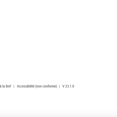
 à la BnF
|
Accessibilité (non conforme)
|
V 23.1.0