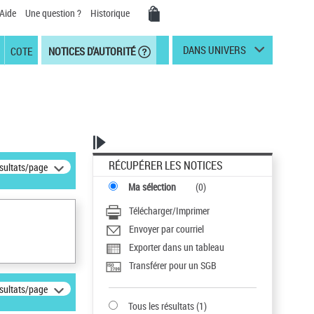
Aide
Une question ?
Historique
DANS UNIVERS
COTE
NOTICES D'AUTORITÉ
RÉCUPÉRER LES NOTICES
ésultats/page
Ma sélection
(
0
)
Télécharger/Imprimer
Envoyer par courriel
Exporter dans un tableau
Transférer pour un SGB
ésultats/page
Tous les résultats
(
1
)