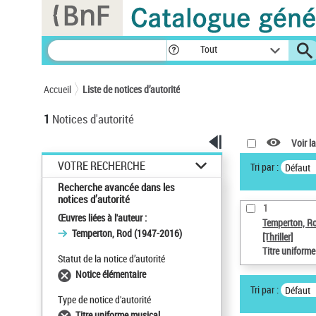
Panneau de gestion des cookies
Tout
Accueil
Liste de notices d’autorité
1
Notices d'autorité
Voir la
VOTRE RECHERCHE
Tri par :
Défaut
Recherche avancée dans les
notices d’autorité
1
Œuvres liées à l'auteur :
Temperton, R
Temperton, Rod (1947-2016)
[Thriller]
Titre uniform
Statut de la notice d’autorité
Notice élémentaire
Tri par :
Défaut
Type de notice d'autorité
Titre uniforme musical