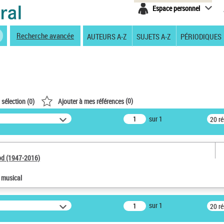
Espace personnel
Recherche avancée
AUTEURS A-Z
SUJETS A-Z
PÉRIODIQUES
(
0
)
 sélection (
0
)
Ajouter à mes références
sur 1
20 r
od (1947-2016)
e musical
sur 1
20 r