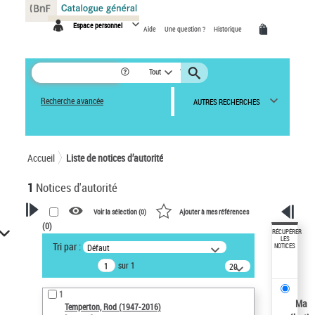
Panneau de gestion des cookies
Espace personnel
Aide
Une question ?
Historique
Tout
Recherche avancée
AUTRES RECHERCHES
Accueil
Liste de notices d’autorité
1
Notices d'autorité
Voir la sélection (
0
)
Ajouter à mes références
(
0
)
VOTRE RECHERCHE
RÉCUPÉRER
LES
Tri par :
Défaut
NOTICES
Recherche avancée dans les
sur 1
notices d’autorité
20
résultats/page
Œuvres liées à l'auteur :
1
Temperton, Rod (1947-2016)
Ma
Temperton, Rod (1947-2016)