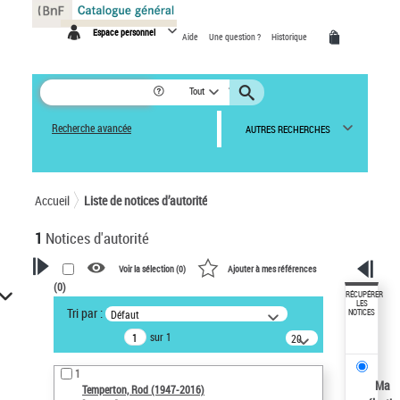
Panneau de gestion des cookies
Espace personnel
Aide
Une question ?
Historique
Tout
Recherche avancée
AUTRES RECHERCHES
Accueil
Liste de notices d’autorité
1
Notices d'autorité
Voir la sélection (
0
)
Ajouter à mes références
(
0
)
VOTRE RECHERCHE
RÉCUPÉRER
LES
Tri par :
Défaut
NOTICES
Recherche avancée dans les
sur 1
notices d’autorité
20
résultats/page
Œuvres liées à l'auteur :
1
Temperton, Rod (1947-2016)
Ma
Temperton, Rod (1947-2016)