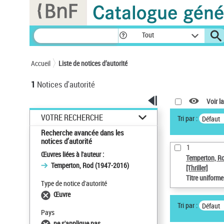
Panneau de gestion des cookies
Tout
Accueil
Liste de notices d’autorité
1
Notices d'autorité
Voir la
VOTRE RECHERCHE
Tri par :
Défaut
Recherche avancée dans les
notices d’autorité
1
Œuvres liées à l'auteur :
Temperton, R
Temperton, Rod (1947-2016)
[Thriller]
Titre uniform
Type de notice d'autorité
Œuvre
Tri par :
Défaut
Pays
ne s'applique pas