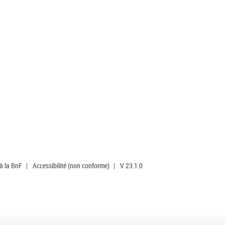
 à la BnF
|
Accessibilité (non conforme)
|
V 23.1.0