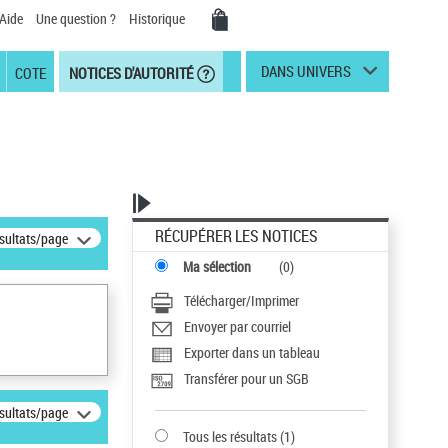
Aide
Une question ?
Historique
DANS UNIVERS
COTE
NOTICES D'AUTORITÉ
RÉCUPÉRER LES NOTICES
ésultats/page
Ma sélection
(
0
)
Télécharger/Imprimer
Envoyer par courriel
Exporter dans un tableau
Transférer pour un SGB
ésultats/page
Tous les résultats
(
1
)