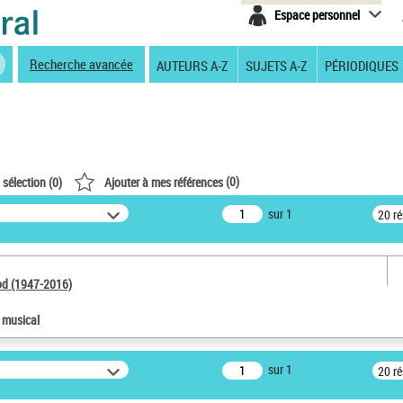
Espace personnel
Recherche avancée
AUTEURS A-Z
SUJETS A-Z
PÉRIODIQUES
(
0
)
 sélection (
0
)
Ajouter à mes références
sur 1
20 r
od (1947-2016)
e musical
sur 1
20 r