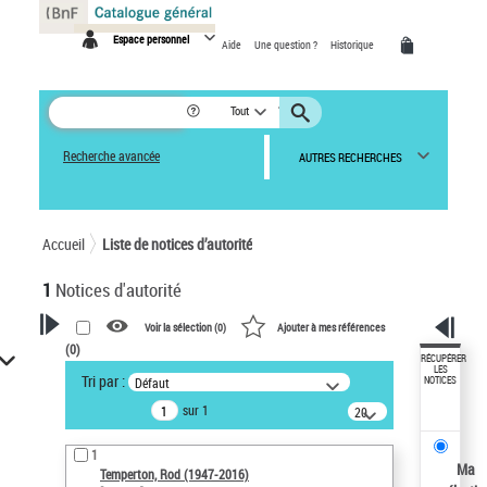
Panneau de gestion des cookies
Espace personnel
Aide
Une question ?
Historique
Tout
Recherche avancée
AUTRES RECHERCHES
Accueil
Liste de notices d’autorité
1
Notices d'autorité
Voir la sélection (
0
)
Ajouter à mes références
(
0
)
VOTRE RECHERCHE
RÉCUPÉRER
LES
Tri par :
Défaut
NOTICES
Recherche avancée dans les
sur 1
notices d’autorité
20
résultats/page
Œuvres liées à l'auteur :
1
Temperton, Rod (1947-2016)
Ma
Temperton, Rod (1947-2016)