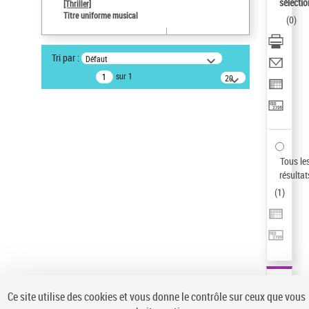
sélectio
[Thriller]
Auteur d’œuvre
Titre uniforme musical
(
0
)
Temperton, Rod (1947-2016)
Type de notice d'autorité
Tri par :
Défaut
Titre uniforme musical
sur 1
20
résultats/page
Pays
ne s'applique pas
Sauvegarder votre recherche
AFFINER
Tous le
Type de notice d'autorité
résultat
(
1
)
Œuvre
(1)
Titre uniforme musical
(1)
Statut de la notice d’autorité
Pays
Auteur d’œuvre
Ce site utilise des cookies et vous donne le contrôle sur ceux que vous