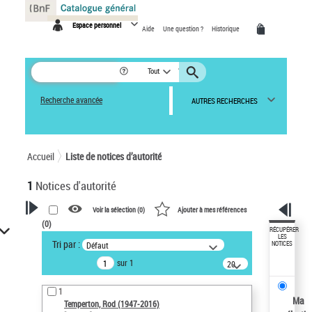
Panneau de gestion des cookies
Espace personnel
Aide
Une question ?
Historique
Tout
Recherche avancée
AUTRES RECHERCHES
Accueil
Liste de notices d’autorité
1
Notices d'autorité
Voir la sélection (
0
)
Ajouter à mes références
(
0
)
VOTRE RECHERCHE
RÉCUPÉRER
LES
Tri par :
Défaut
NOTICES
Recherche avancée dans les
sur 1
notices d’autorité
20
résultats/page
Œuvres liées à l'auteur :
1
Temperton, Rod (1947-2016)
Ma
Temperton, Rod (1947-2016)