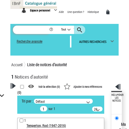
Panneau de gestion des cookies
Espace personnel
Aide
Une question ?
Historique
Tout
Recherche avancée
AUTRES RECHERCHES
Accueil
Liste de notices d’autorité
1
Notices d'autorité
Voir la sélection (
0
)
Ajouter à mes références
(
0
)
VOTRE RECHERCHE
RÉCUPÉRER
LES
Tri par :
Défaut
NOTICES
Recherche avancée dans les
sur 1
notices d’autorité
20
résultats/page
Œuvres liées à l'auteur :
1
Temperton, Rod (1947-2016)
Ma
Temperton, Rod (1947-2016)