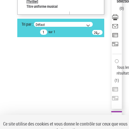
sélectio
[Thriller]
Type de notice d'autorité
Titre uniforme musical
(
0
)
Œuvre
Sauvegarder votre recherche
Tri par :
Défaut
AFFINER
sur 1
20
résultats/page
Type de notice d'autorité
Œuvre
(1)
Titre uniforme musical
(1)
Statut de la notice d’autorité
Tous le
résultat
Pays
(
1
)
Auteur d’œuvre
Ce site utilise des cookies et vous donne le contrôle sur ceux que vous