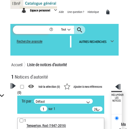
Panneau de gestion des cookies
Espace personnel
Aide
Une question ?
Historique
Tout
Recherche avancée
AUTRES RECHERCHES
Accueil
Liste de notices d’autorité
1
Notices d'autorité
Voir la sélection (
0
)
Ajouter à mes références
(
0
)
VOTRE RECHERCHE
RÉCUPÉRER
LES
Tri par :
Défaut
NOTICES
Recherche avancée dans les
sur 1
notices d’autorité
20
résultats/page
Œuvres liées à l'auteur :
1
Temperton, Rod (1947-2016)
Ma
Temperton, Rod (1947-2016)