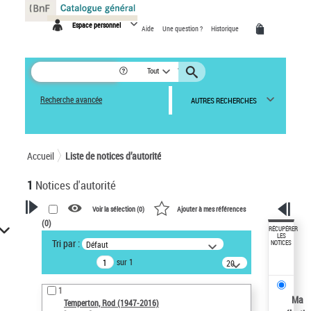
Panneau de gestion des cookies
Espace personnel
Aide
Une question ?
Historique
Tout
Recherche avancée
AUTRES RECHERCHES
Accueil
Liste de notices d’autorité
1
Notices d'autorité
Voir la sélection (
0
)
Ajouter à mes références
(
0
)
VOTRE RECHERCHE
RÉCUPÉRER
LES
Tri par :
Défaut
NOTICES
Recherche avancée dans les
sur 1
notices d’autorité
20
résultats/page
Œuvres liées à l'auteur :
1
Temperton, Rod (1947-2016)
Ma
Temperton, Rod (1947-2016)