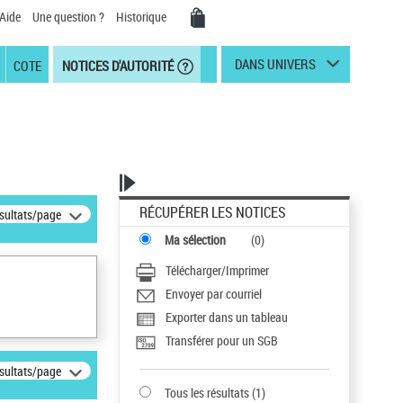
Aide
Une question ?
Historique
DANS UNIVERS
COTE
NOTICES D'AUTORITÉ
RÉCUPÉRER LES NOTICES
ésultats/page
Ma sélection
(
0
)
Télécharger/Imprimer
Envoyer par courriel
Exporter dans un tableau
Transférer pour un SGB
ésultats/page
Tous les résultats
(
1
)