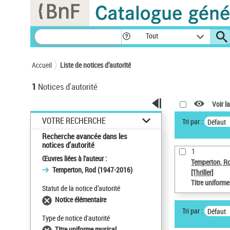
Panneau de gestion des cookies
Tout
Accueil
Liste de notices d’autorité
1
Notices d'autorité
Voir la
VOTRE RECHERCHE
Tri par :
Défaut
Recherche avancée dans les
notices d’autorité
1
Œuvres liées à l'auteur :
Temperton, R
Temperton, Rod (1947-2016)
[Thriller]
Titre uniform
Statut de la notice d’autorité
Notice élémentaire
Tri par :
Défaut
Type de notice d'autorité
Titre uniforme musical