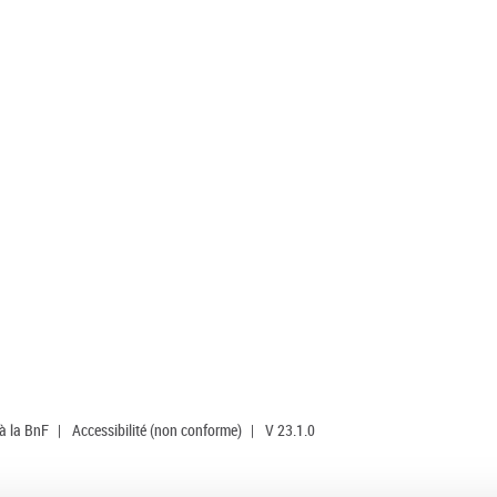
 à la BnF
|
Accessibilité (non conforme)
|
V 23.1.0