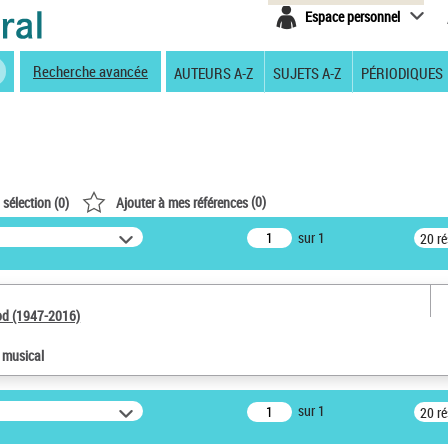
Espace personnel
Recherche avancée
AUTEURS A-Z
SUJETS A-Z
PÉRIODIQUES
(
0
)
 sélection (
0
)
Ajouter à mes références
sur 1
20 r
od (1947-2016)
e musical
sur 1
20 r