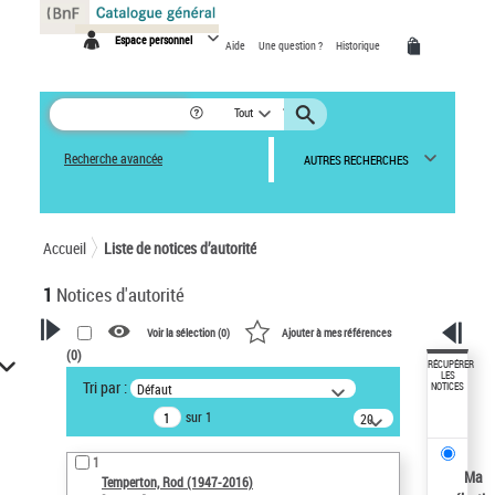
Panneau de gestion des cookies
Espace personnel
Aide
Une question ?
Historique
Tout
Recherche avancée
AUTRES RECHERCHES
Accueil
Liste de notices d’autorité
1
Notices d'autorité
Voir la sélection (
0
)
Ajouter à mes références
(
0
)
VOTRE RECHERCHE
RÉCUPÉRER
LES
Tri par :
Défaut
NOTICES
Recherche avancée dans les
sur 1
notices d’autorité
20
résultats/page
Œuvres liées à l'auteur :
1
Temperton, Rod (1947-2016)
Ma
Temperton, Rod (1947-2016)