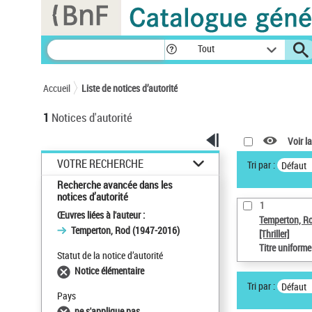
Panneau de gestion des cookies
Tout
Accueil
Liste de notices d’autorité
1
Notices d'autorité
Voir la
VOTRE RECHERCHE
Tri par :
Défaut
Recherche avancée dans les
notices d’autorité
1
Œuvres liées à l'auteur :
Temperton, R
Temperton, Rod (1947-2016)
[Thriller]
Titre uniform
Statut de la notice d’autorité
Notice élémentaire
Tri par :
Défaut
Pays
ne s'applique pas