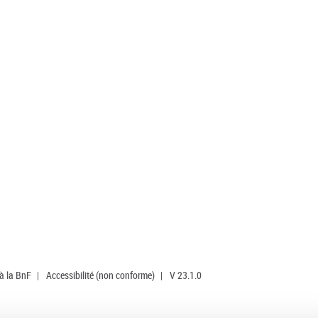
 à la BnF
|
Accessibilité (non conforme)
|
V 23.1.0