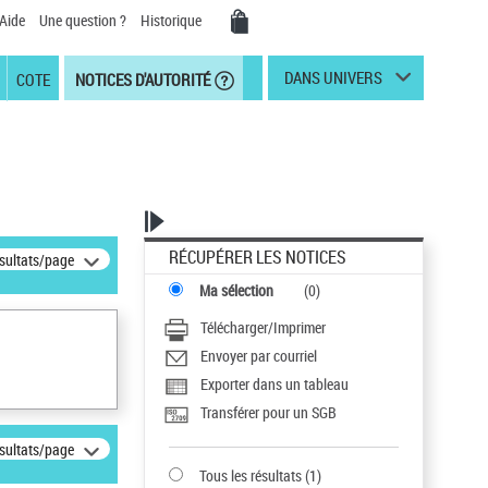
Aide
Une question ?
Historique
DANS UNIVERS
COTE
NOTICES D'AUTORITÉ
RÉCUPÉRER LES NOTICES
ésultats/page
Ma sélection
(
0
)
Télécharger/Imprimer
Envoyer par courriel
Exporter dans un tableau
Transférer pour un SGB
ésultats/page
Tous les résultats
(
1
)