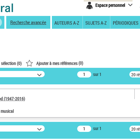
Espace personnel
Recherche avancée
AUTEURS A-Z
SUJETS A-Z
PÉRIODIQUES
(
0
)
 sélection (
0
)
Ajouter à mes références
sur 1
20 r
od (1947-2016)
e musical
sur 1
20 r