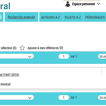
Espace personnel
Recherche avancée
AUTEURS A-Z
SUJETS A-Z
PÉRIODIQUES
(
0
)
 sélection (
0
)
Ajouter à mes références
sur 1
20 r
od (1947-2016)
e musical
sur 1
20 r