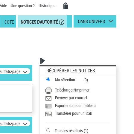
Aide
Une question ?
Historique
DANS UNIVERS
COTE
NOTICES D'AUTORITÉ
RÉCUPÉRER LES NOTICES
ésultats/page
Ma sélection
(
0
)
Télécharger/Imprimer
Envoyer par courriel
Exporter dans un tableau
Transférer pour un SGB
ésultats/page
Tous les résultats
(
1
)