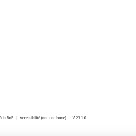
 à la BnF
|
Accessibilité (non conforme)
|
V 23.1.0