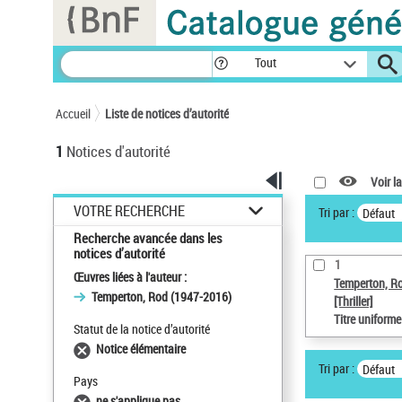
Panneau de gestion des cookies
Tout
Accueil
Liste de notices d’autorité
1
Notices d'autorité
Voir la
VOTRE RECHERCHE
Tri par :
Défaut
Recherche avancée dans les
notices d’autorité
1
Œuvres liées à l'auteur :
Temperton, R
Temperton, Rod (1947-2016)
[Thriller]
Titre uniform
Statut de la notice d’autorité
Notice élémentaire
Tri par :
Défaut
Pays
ne s'applique pas