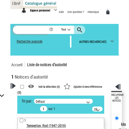
Panneau de gestion des cookies
Espace personnel
Aide
Une question ?
Historique
Tout
Recherche avancée
AUTRES RECHERCHES
Accueil
Liste de notices d’autorité
1
Notices d'autorité
Voir la sélection (
0
)
Ajouter à mes références
(
0
)
VOTRE RECHERCHE
RÉCUPÉRER
LES
Tri par :
Défaut
NOTICES
Recherche avancée dans les
sur 1
notices d’autorité
20
résultats/page
Œuvres liées à l'auteur :
1
Temperton, Rod (1947-2016)
Ma
Temperton, Rod (1947-2016)