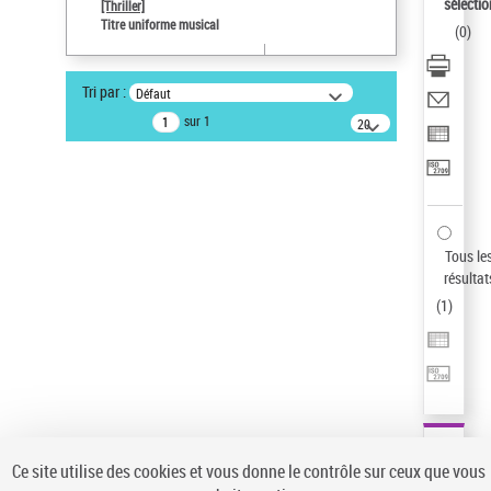
sélectio
[Thriller]
Pays
Titre uniforme musical
(
0
)
ne s'applique pas
Type de notice d'autorité
Tri par :
Défaut
Titre uniforme musical
sur 1
20
résultats/page
Auteur d’œuvre
Temperton, Rod (1947-2016)
Sauvegarder votre recherche
AFFINER
Tous le
Type de notice d'autorité
résultat
(
1
)
Œuvre
(1)
Titre uniforme musical
(1)
Statut de la notice d’autorité
Pays
Auteur d’œuvre
Ce site utilise des cookies et vous donne le contrôle sur ceux que vous