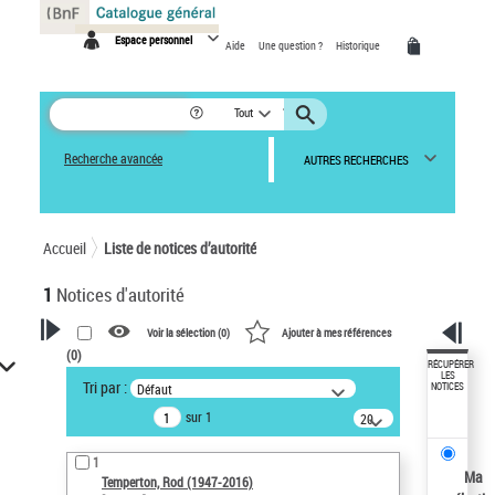
Panneau de gestion des cookies
Espace personnel
Aide
Une question ?
Historique
Tout
Recherche avancée
AUTRES RECHERCHES
Accueil
Liste de notices d’autorité
1
Notices d'autorité
Voir la sélection (
0
)
Ajouter à mes références
(
0
)
VOTRE RECHERCHE
RÉCUPÉRER
LES
Tri par :
Défaut
NOTICES
Recherche avancée dans les
sur 1
notices d’autorité
20
résultats/page
Œuvres liées à l'auteur :
1
Temperton, Rod (1947-2016)
Ma
Temperton, Rod (1947-2016)