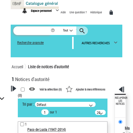
Panneau de gestion des cookies
Espace personnel
Aide
Une question ?
Historique
Tout
Recherche avancée
AUTRES RECHERCHES
Accueil
Liste de notices d’autorité
1
Notices d'autorité
Voir la sélection (
0
)
Ajouter à mes références
(
0
)
VOTRE RECHERCHE
RÉCUPÉRER
LES
Tri par :
Défaut
NOTICES
Recherche avancée dans les
sur 1
notices d’autorité
20
résultats/page
Œuvres liées à l'auteur :
1
Paco de Lucía (1947-2014)
Ma
Paco de Lucía (1947-2014)