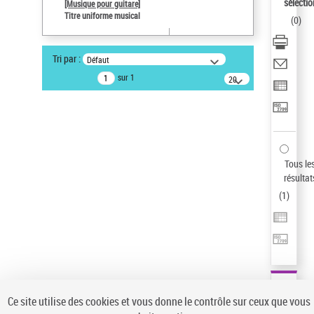
sélectio
[Musique pour guitare]
Pays
Titre uniforme musical
(
0
)
ne s'applique pas
Type de notice d'autorité
Tri par :
Défaut
Œuvre
sur 1
20
résultats/page
Auteur d’œuvre
Paco de Lucía (1947-2014)
Sauvegarder votre recherche
AFFINER
Tous le
Type de notice d'autorité
résultat
(
1
)
Œuvre
(1)
Titre uniforme musical
(1)
Statut de la notice d’autorité
Pays
Auteur d’œuvre
Ce site utilise des cookies et vous donne le contrôle sur ceux que vous