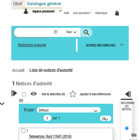
Panneau de gestion des cookies
Espace personnel
Aide
Une question ?
Historique
Tout
Recherche avancée
AUTRES RECHERCHES
Accueil
Liste de notices d’autorité
1
Notices d'autorité
Voir la sélection (
0
)
Ajouter à mes références
(
0
)
VOTRE RECHERCHE
RÉCUPÉRER
LES
Tri par :
Défaut
NOTICES
Recherche avancée dans les
sur 1
notices d’autorité
20
résultats/page
Œuvres liées à l'auteur :
1
Temperton, Rod (1947-2016)
Ma
Temperton, Rod (1947-2016)