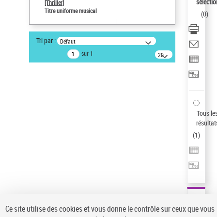
sélectio
[Thriller]
Pays
Titre uniforme musical
(
0
)
ne s'applique pas
Type de notice d'autorité
Tri par :
Défaut
Œuvre
sur 1
20
résultats/page
Auteur d’œuvre
Temperton, Rod (1947-2016)
Statut de la notice d’autorité
Notice élémentaire
Sauvegarder votre recherche
Tous le
résultat
AFFINER
(
1
)
Type de notice d'autorité
Œuvre
(1)
Titre uniforme musical
(1)
Statut de la notice d’autorité
Ce site utilise des cookies et vous donne le contrôle sur ceux que vous
Pays