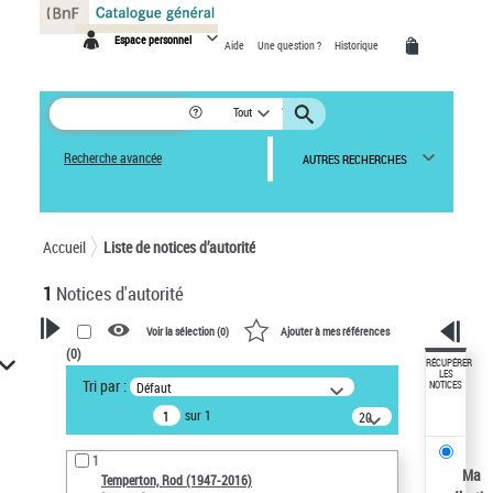
Panneau de gestion des cookies
Espace personnel
Aide
Une question ?
Historique
Tout
Recherche avancée
AUTRES RECHERCHES
Accueil
Liste de notices d’autorité
1
Notices d'autorité
Voir la sélection (
0
)
Ajouter à mes références
(
0
)
VOTRE RECHERCHE
RÉCUPÉRER
LES
Tri par :
Défaut
NOTICES
Recherche avancée dans les
sur 1
notices d’autorité
20
résultats/page
Œuvres liées à l'auteur :
1
Temperton, Rod (1947-2016)
Ma
Temperton, Rod (1947-2016)