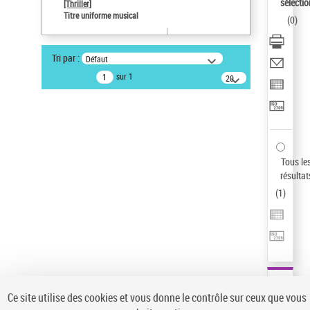
sélectio
[Thriller]
Pays
Titre uniforme musical
(
0
)
ne s'applique pas
Type de notice d'autorité
Tri par :
Défaut
Œuvre
sur 1
20
résultats/page
Auteur d’œuvre
Temperton, Rod (1947-2016)
Sauvegarder votre recherche
AFFINER
Tous le
Type de notice d'autorité
résultat
(
1
)
Œuvre
(1)
Titre uniforme musical
(1)
Statut de la notice d’autorité
Pays
Auteur d’œuvre
Ce site utilise des cookies et vous donne le contrôle sur ceux que vous