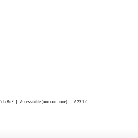
 à la BnF
|
Accessibilité (non conforme)
|
V 23.1.0