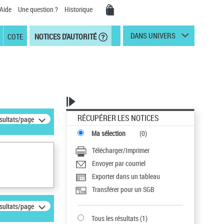
Aide
Une question ?
Historique
DANS UNIVERS
COTE
NOTICES D'AUTORITÉ
RÉCUPÉRER LES NOTICES
ésultats/page
Ma sélection
(
0
)
Télécharger/Imprimer
Envoyer par courriel
Exporter dans un tableau
Transférer pour un SGB
ésultats/page
Tous les résultats
(
1
)