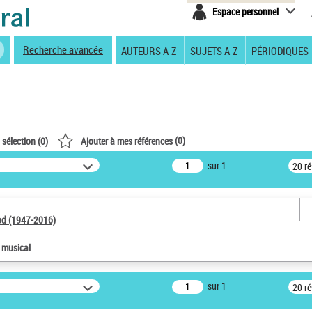
Espace personnel
Recherche avancée
AUTEURS A-Z
SUJETS A-Z
PÉRIODIQUES
(
0
)
 sélection (
0
)
Ajouter à mes références
sur 1
20 r
od (1947-2016)
e musical
sur 1
20 r