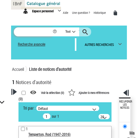
Panneau de gestion des cookies
Espace personnel
Aide
Une question ?
Historique
Tout
Recherche avancée
AUTRES RECHERCHES
Accueil
Liste de notices d’autorité
1
Notices d'autorité
Voir la sélection (
0
)
Ajouter à mes références
(
0
)
VOTRE RECHERCHE
RÉCUPÉRER
LES
Tri par :
Défaut
NOTICES
Recherche avancée dans les
sur 1
notices d’autorité
20
résultats/page
Œuvres liées à l'auteur :
1
Temperton, Rod (1947-2016)
Ma
Temperton, Rod (1947-2016)