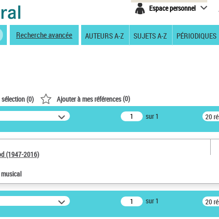
Espace personnel
Recherche avancée
AUTEURS A-Z
SUJETS A-Z
PÉRIODIQUES
(
0
)
 sélection (
0
)
Ajouter à mes références
sur 1
20 r
od (1947-2016)
e musical
sur 1
20 r