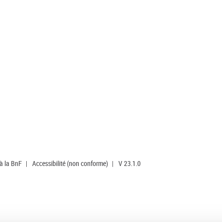
 à la BnF
|
Accessibilité (non conforme)
|
V 23.1.0