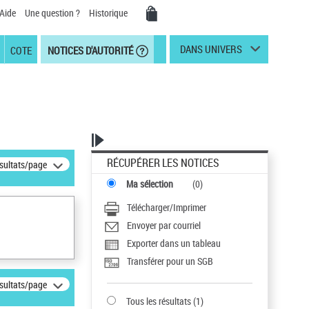
Aide
Une question ?
Historique
DANS UNIVERS
COTE
NOTICES D'AUTORITÉ
RÉCUPÉRER LES NOTICES
ésultats/page
Ma sélection
(
0
)
Télécharger/Imprimer
Envoyer par courriel
Exporter dans un tableau
Transférer pour un SGB
ésultats/page
Tous les résultats
(
1
)