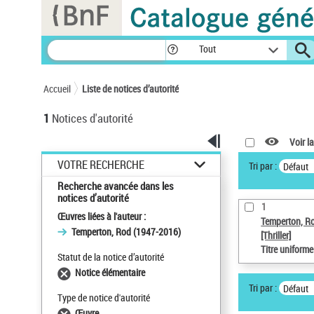
Panneau de gestion des cookies
Tout
Accueil
Liste de notices d’autorité
1
Notices d'autorité
Voir la
VOTRE RECHERCHE
Tri par :
Défaut
Recherche avancée dans les
notices d’autorité
1
Œuvres liées à l'auteur :
Temperton, R
Temperton, Rod (1947-2016)
[Thriller]
Titre uniform
Statut de la notice d’autorité
Notice élémentaire
Tri par :
Défaut
Type de notice d'autorité
Œuvre