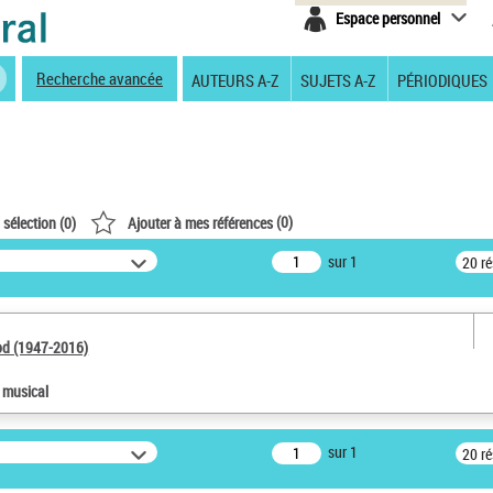
Espace personnel
Recherche avancée
AUTEURS A-Z
SUJETS A-Z
PÉRIODIQUES
(
0
)
 sélection (
0
)
Ajouter à mes références
sur 1
20 r
od (1947-2016)
e musical
sur 1
20 r