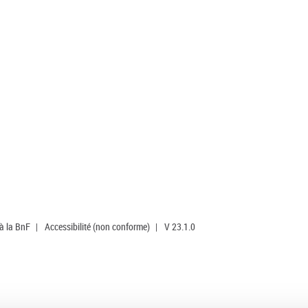
 à la BnF
|
Accessibilité (non conforme)
|
V 23.1.0