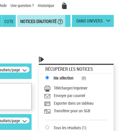
Aide
Une question ?
Historique
DANS UNIVERS
COTE
NOTICES D'AUTORITÉ
RÉCUPÉRER LES NOTICES
ésultats/page
Ma sélection
(
0
)
Télécharger/Imprimer
Envoyer par courriel
Exporter dans un tableau
Transférer pour un SGB
ésultats/page
Tous les résultats
(
1
)