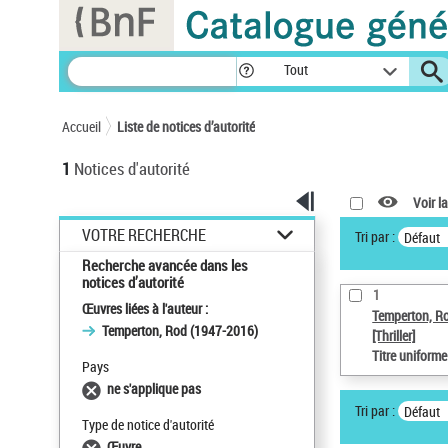
Panneau de gestion des cookies
Tout
Accueil
Liste de notices d’autorité
1
Notices d'autorité
Voir la
VOTRE RECHERCHE
Tri par :
Défaut
Recherche avancée dans les
notices d’autorité
1
Œuvres liées à l'auteur :
Temperton, R
Temperton, Rod (1947-2016)
[Thriller]
Titre uniform
Pays
ne s'applique pas
Tri par :
Défaut
Type de notice d'autorité
Œuvre