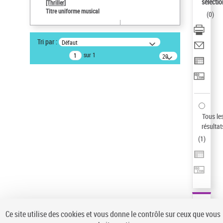
sélectio
[Thriller]
Auteur d’œuvre
Titre uniforme musical
(
0
)
Temperton, Rod (1947-2016)
Statut de la notice d’autorité
Tri par :
Défaut
Notice élémentaire
sur 1
20
résultats/page
Type de notice d'autorité
Œuvre
Sauvegarder votre recherche
AFFINER
Tous le
Type de notice d'autorité
résultat
(
1
)
Œuvre
(1)
Titre uniforme musical
(1)
Statut de la notice d’autorité
Pays
Auteur d’œuvre
Ce site utilise des cookies et vous donne le contrôle sur ceux que vous