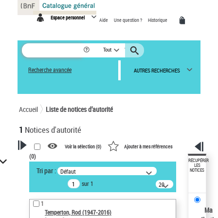
Panneau de gestion des cookies
Espace personnel
Aide
Une question ?
Historique
Tout
Recherche avancée
AUTRES RECHERCHES
Accueil
Liste de notices d’autorité
1
Notices d'autorité
Voir la sélection (
0
)
Ajouter à mes références
(
0
)
VOTRE RECHERCHE
RÉCUPÉRER
LES
Tri par :
Défaut
NOTICES
Recherche avancée dans les
sur 1
notices d’autorité
20
résultats/page
Œuvres liées à l'auteur :
1
Temperton, Rod (1947-2016)
Ma
Temperton, Rod (1947-2016)