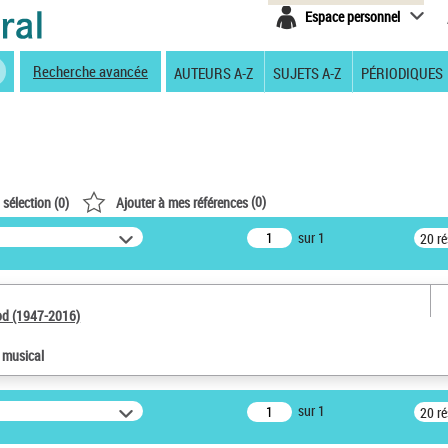
Espace personnel
Recherche avancée
AUTEURS A-Z
SUJETS A-Z
PÉRIODIQUES
(
0
)
 sélection (
0
)
Ajouter à mes références
sur 1
20 r
od (1947-2016)
e musical
sur 1
20 r