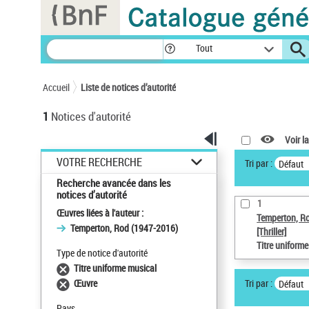
Panneau de gestion des cookies
Tout
Accueil
Liste de notices d’autorité
1
Notices d'autorité
Voir la
VOTRE RECHERCHE
Tri par :
Défaut
Recherche avancée dans les
notices d’autorité
1
Œuvres liées à l'auteur :
Temperton, R
Temperton, Rod (1947-2016)
[Thriller]
Titre uniform
Type de notice d'autorité
Titre uniforme musical
Tri par :
Œuvre
Défaut
Pays