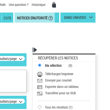
Aide
Une question ?
Historique
DANS UNIVERS
COTE
NOTICES D'AUTORITÉ
RÉCUPÉRER LES NOTICES
ésultats/page
Ma sélection
(
0
)
Télécharger/Imprimer
Envoyer par courriel
Exporter dans un tableau
Transférer pour un SGB
ésultats/page
Tous les résultats
(
1
)