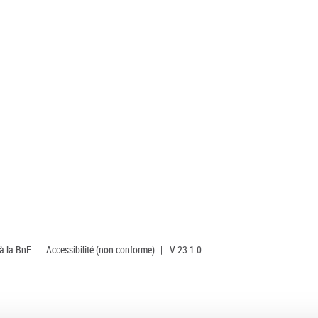
 à la BnF
|
Accessibilité (non conforme)
|
V 23.1.0