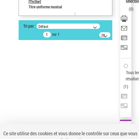
sélectio
[Thriller]
Pays
Titre uniforme musical
(
0
)
ne s'applique pas
Auteur d’œuvre
Tri par :
Défaut
Temperton, Rod (1947-2016)
sur 1
20
résultats/page
Type de notice d'autorité
Titre uniforme musical
Sauvegarder votre recherche
AFFINER
Tous le
Type de notice d'autorité
résultat
(
1
)
Œuvre
(1)
Titre uniforme musical
(1)
Statut de la notice d’autorité
Pays
Auteur d’œuvre
Ce site utilise des cookies et vous donne le contrôle sur ceux que vous