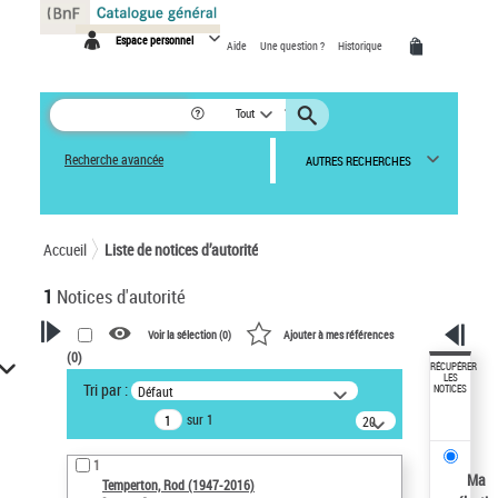
Panneau de gestion des cookies
Espace personnel
Aide
Une question ?
Historique
Tout
Recherche avancée
AUTRES RECHERCHES
Accueil
Liste de notices d’autorité
1
Notices d'autorité
Voir la sélection (
0
)
Ajouter à mes références
(
0
)
VOTRE RECHERCHE
RÉCUPÉRER
LES
Tri par :
Défaut
NOTICES
Recherche avancée dans les
sur 1
notices d’autorité
20
résultats/page
Œuvres liées à l'auteur :
1
Temperton, Rod (1947-2016)
Ma
Temperton, Rod (1947-2016)