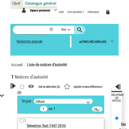
Panneau de gestion des cookies
Espace personnel
Aide
Une question ?
Historique
Tout
Recherche avancée
AUTRES RECHERCHES
Accueil
Liste de notices d’autorité
1
Notices d'autorité
Voir la sélection (
0
)
Ajouter à mes références
(
0
)
VOTRE RECHERCHE
RÉCUPÉRER
LES
Tri par :
Défaut
NOTICES
Recherche avancée dans les
sur 1
notices d’autorité
20
résultats/page
Œuvres liées à l'auteur :
1
Temperton, Rod (1947-2016)
Ma
Temperton, Rod (1947-2016)