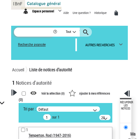
Panneau de gestion des cookies
Espace personnel
Aide
Une question ?
Historique
Tout
Recherche avancée
AUTRES RECHERCHES
Accueil
Liste de notices d’autorité
1
Notices d'autorité
Voir la sélection (
0
)
Ajouter à mes références
(
0
)
VOTRE RECHERCHE
RÉCUPÉRER
LES
Tri par :
Défaut
NOTICES
Recherche avancée dans les
sur 1
notices d’autorité
20
résultats/page
Œuvres liées à l'auteur :
1
Temperton, Rod (1947-2016)
Ma
Temperton, Rod (1947-2016)