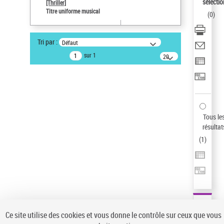
sélectio
[Thriller]
Pays
Titre uniforme musical
(
0
)
ne s'applique pas
Statut de la notice d’autorité
Tri par :
Défaut
Notice élémentaire
sur 1
20
résultats/page
Type de notice d'autorité
Titre uniforme musical
Sauvegarder votre recherche
AFFINER
Tous le
Type de notice d'autorité
résultat
(
1
)
Œuvre
(1)
Titre uniforme musical
(1)
Statut de la notice d’autorité
Pays
Auteur d’œuvre
Ce site utilise des cookies et vous donne le contrôle sur ceux que vous