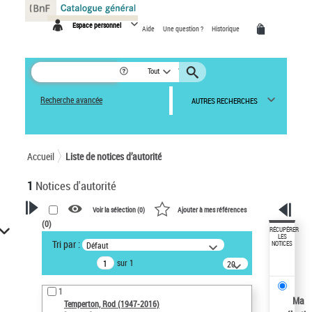
Panneau de gestion des cookies
Espace personnel
Aide
Une question ?
Historique
Tout
Recherche avancée
AUTRES RECHERCHES
Accueil
Liste de notices d’autorité
1
Notices d'autorité
Voir la sélection (
0
)
Ajouter à mes références
(
0
)
VOTRE RECHERCHE
RÉCUPÉRER
LES
Tri par :
Défaut
NOTICES
Recherche avancée dans les
sur 1
notices d’autorité
20
résultats/page
Œuvres liées à l'auteur :
1
Temperton, Rod (1947-2016)
Ma
Temperton, Rod (1947-2016)