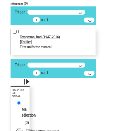
(
0
)
références
Tri par :
sur 1
1
Temperton, Rod (1947-2016)
[Thriller]
Titre uniforme musical
Tri par :
sur 1
RÉCUPÉRER
LES
NOTICES
Ma
sélection
(
0
)
Télécharger/Imprimer