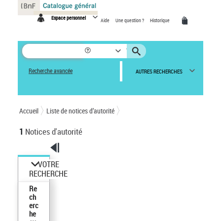
Panneau de gestion des cookies
Espace personnel
Aide
Une question ?
Historique
Recherche avancée
AUTRES RECHERCHES
Accueil
Liste de notices d’autorité
1
Notices d'autorité
VOTRE
RECHERCHE
Re
ch
erc
he