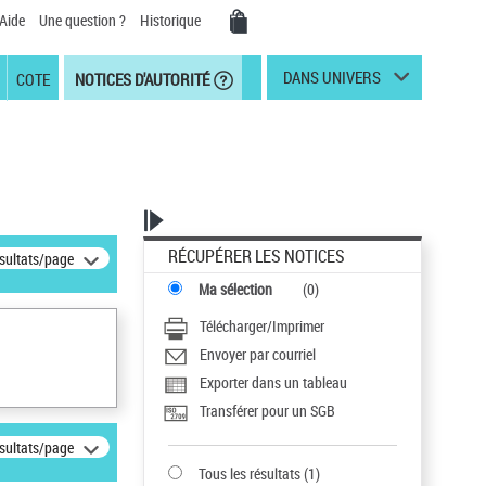
Aide
Une question ?
Historique
DANS UNIVERS
COTE
NOTICES D'AUTORITÉ
RÉCUPÉRER LES NOTICES
ésultats/page
Ma sélection
(
0
)
Télécharger/Imprimer
Envoyer par courriel
Exporter dans un tableau
Transférer pour un SGB
ésultats/page
Tous les résultats
(
1
)