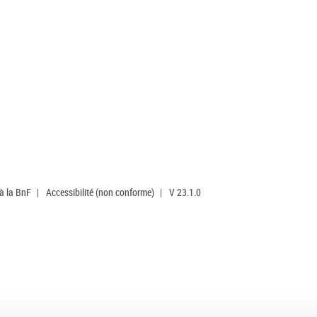
 à la BnF
|
Accessibilité (non conforme)
|
V 23.1.0