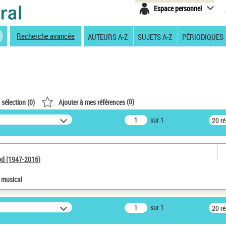
Espace personnel
Recherche avancée
AUTEURS A-Z
SUJETS A-Z
PÉRIODIQUES
(
0
)
 sélection (
0
)
Ajouter à mes références
sur 1
20 r
od (1947-2016)
e musical
sur 1
20 r