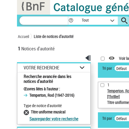
Panneau de gestion des cookies
Tout
Accueil
Liste de notices d’autorité
1
Notices d'autorité
Voir la
VOTRE RECHERCHE
Tri par :
Défaut
Recherche avancée dans les
notices d’autorité
1
Œuvres liées à l'auteur :
Temperton, R
Temperton, Rod (1947-2016)
[Thriller]
Titre uniform
Type de notice d'autorité
Titre uniforme musical
Tri par :
Défaut
Sauvegarder votre recherche