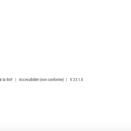
 à la BnF
|
Accessibilité (non conforme)
|
V 23.1.0