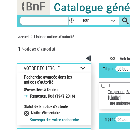
Panneau de gestion des cookies
Tout
Accueil
Liste de notices d’autorité
1
Notices d'autorité
Voir la
VOTRE RECHERCHE
Tri par :
Défaut
Recherche avancée dans les
notices d’autorité
1
Œuvres liées à l'auteur :
Temperton, R
Temperton, Rod (1947-2016)
[Thriller]
Titre uniform
Statut de la notice d’autorité
Notice élémentaire
Tri par :
Défaut
Sauvegarder votre recherche