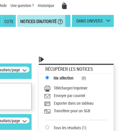
Aide
Une question ?
Historique
DANS UNIVERS
COTE
NOTICES D'AUTORITÉ
RÉCUPÉRER LES NOTICES
ésultats/page
Ma sélection
(
0
)
Télécharger/Imprimer
Envoyer par courriel
Exporter dans un tableau
Transférer pour un SGB
ésultats/page
Tous les résultats
(
1
)