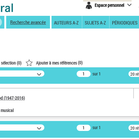
Espace personnel
Recherche avancée
AUTEURS A-Z
SUJETS A-Z
PÉRIODIQUES
(
0
)
 sélection (
0
)
Ajouter à mes références
sur 1
20 r
od (1947-2016)
e musical
sur 1
20 r