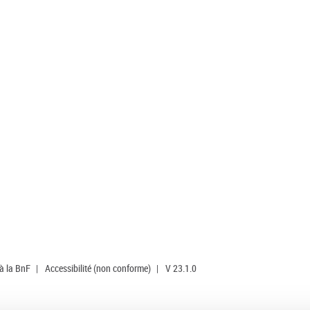
 à la BnF
|
Accessibilité (non conforme)
|
V 23.1.0