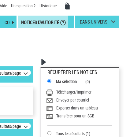
Aide
Une question ?
Historique
DANS UNIVERS
COTE
NOTICES D'AUTORITÉ
RÉCUPÉRER LES NOTICES
ésultats/page
Ma sélection
(
0
)
Télécharger/Imprimer
Envoyer par courriel
Exporter dans un tableau
Transférer pour un SGB
ésultats/page
Tous les résultats
(
1
)