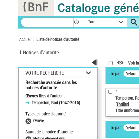
Panneau de gestion des cookies
Tout
Accueil
Liste de notices d’autorité
1
Notices d'autorité
Voir la
VOTRE RECHERCHE
Tri par :
Défaut
Recherche avancée dans les
notices d’autorité
1
Œuvres liées à l'auteur :
Temperton, R
Temperton, Rod (1947-2016)
[Thriller]
Titre uniform
Type de notice d'autorité
Œuvre
Tri par :
Défaut
Statut de la notice d’autorité
Notice élémentaire