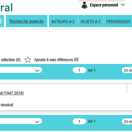
Espace personnel
Recherche avancée
AUTEURS A-Z
SUJETS A-Z
PÉRIODIQUES
(
0
)
 sélection (
0
)
Ajouter à mes références
sur 1
20 r
od (1947-2016)
e musical
sur 1
20 r