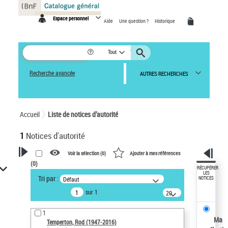
Panneau de gestion des cookies
Espace personnel
Aide
Une question ?
Historique
Tout
Recherche avancée
AUTRES RECHERCHES
Accueil
Liste de notices d’autorité
1
Notices d'autorité
Voir la sélection (
0
)
Ajouter à mes références
(
0
)
VOTRE RECHERCHE
RÉCUPÉRER
LES
Tri par :
Défaut
NOTICES
Recherche avancée dans les
sur 1
notices d’autorité
20
résultats/page
Œuvres liées à l'auteur :
1
Temperton, Rod (1947-2016)
Ma
Temperton, Rod (1947-2016)