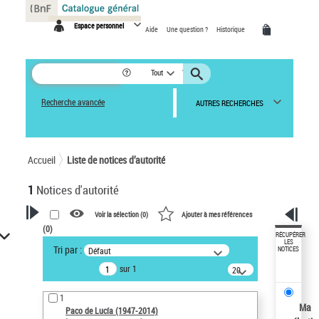
Panneau de gestion des cookies
Espace personnel
Aide
Une question ?
Historique
Tout
Recherche avancée
AUTRES RECHERCHES
Accueil
Liste de notices d’autorité
1
Notices d'autorité
Voir la sélection (
0
)
Ajouter à mes références
(
0
)
VOTRE RECHERCHE
RÉCUPÉRER
LES
Tri par :
Défaut
NOTICES
Recherche avancée dans les
sur 1
notices d’autorité
20
résultats/page
Œuvres liées à l'auteur :
1
Paco de Lucía (1947-2014)
Ma
Paco de Lucía (1947-2014)