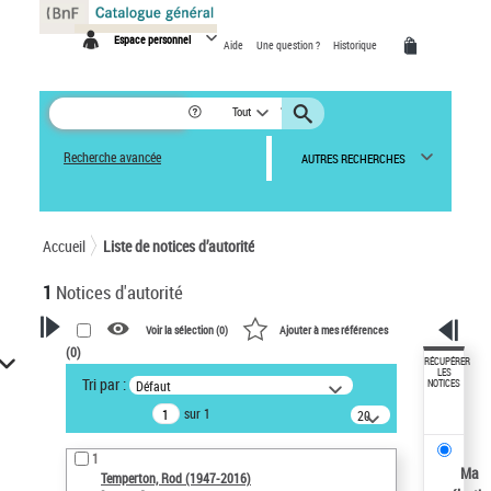
Panneau de gestion des cookies
Espace personnel
Aide
Une question ?
Historique
Tout
Recherche avancée
AUTRES RECHERCHES
Accueil
Liste de notices d’autorité
1
Notices d'autorité
Voir la sélection (
0
)
Ajouter à mes références
(
0
)
VOTRE RECHERCHE
RÉCUPÉRER
LES
Tri par :
Défaut
NOTICES
Recherche avancée dans les
sur 1
notices d’autorité
20
résultats/page
Œuvres liées à l'auteur :
1
Temperton, Rod (1947-2016)
Ma
Temperton, Rod (1947-2016)