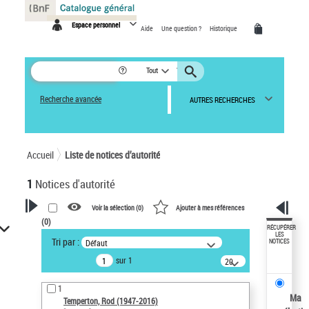
Panneau de gestion des cookies
Espace personnel
Aide
Une question ?
Historique
Tout
Recherche avancée
AUTRES RECHERCHES
Accueil
Liste de notices d’autorité
1
Notices d'autorité
Voir la sélection (
0
)
Ajouter à mes références
(
0
)
VOTRE RECHERCHE
RÉCUPÉRER
LES
Tri par :
Défaut
NOTICES
Recherche avancée dans les
sur 1
notices d’autorité
20
résultats/page
Œuvres liées à l'auteur :
1
Temperton, Rod (1947-2016)
Ma
Temperton, Rod (1947-2016)