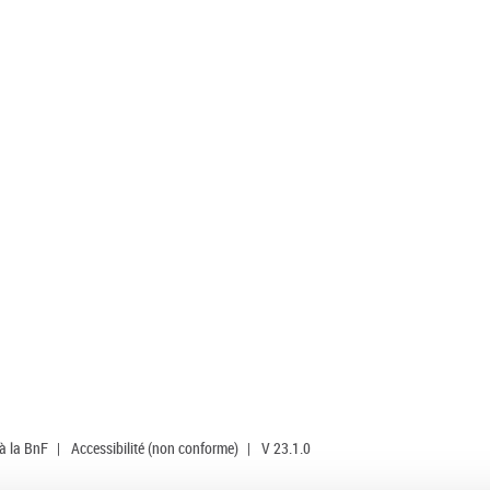
 à la BnF
|
Accessibilité (non conforme)
|
V 23.1.0