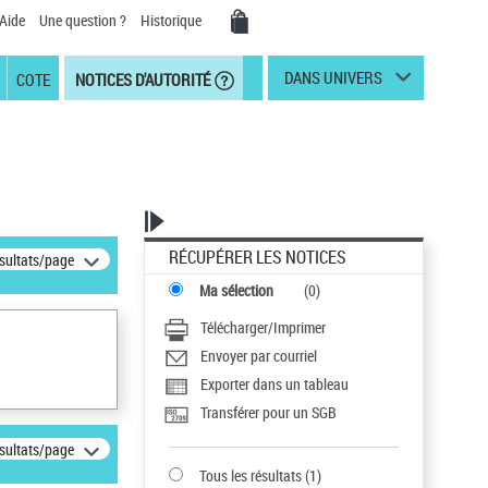
Aide
Une question ?
Historique
DANS UNIVERS
COTE
NOTICES D'AUTORITÉ
RÉCUPÉRER LES NOTICES
ésultats/page
Ma sélection
(
0
)
Télécharger/Imprimer
Envoyer par courriel
Exporter dans un tableau
Transférer pour un SGB
ésultats/page
Tous les résultats
(
1
)