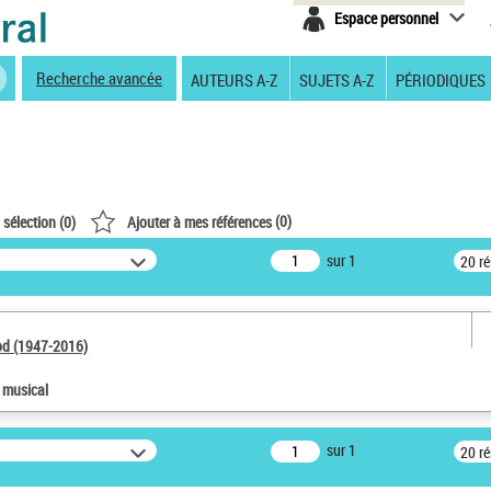
Espace personnel
Recherche avancée
AUTEURS A-Z
SUJETS A-Z
PÉRIODIQUES
(
0
)
 sélection (
0
)
Ajouter à mes références
sur 1
20 r
od (1947-2016)
e musical
sur 1
20 r