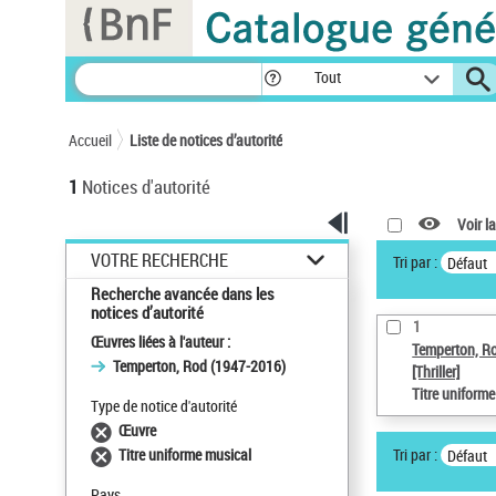
Panneau de gestion des cookies
Tout
Accueil
Liste de notices d’autorité
1
Notices d'autorité
Voir la
VOTRE RECHERCHE
Tri par :
Défaut
Recherche avancée dans les
notices d’autorité
1
Œuvres liées à l'auteur :
Temperton, R
Temperton, Rod (1947-2016)
[Thriller]
Titre uniform
Type de notice d'autorité
Œuvre
Tri par :
Titre uniforme musical
Défaut
Pays