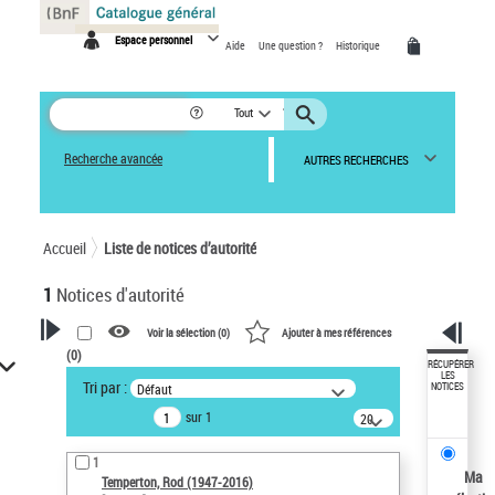
Panneau de gestion des cookies
Espace personnel
Aide
Une question ?
Historique
Tout
Recherche avancée
AUTRES RECHERCHES
Accueil
Liste de notices d’autorité
1
Notices d'autorité
Voir la sélection (
0
)
Ajouter à mes références
(
0
)
VOTRE RECHERCHE
RÉCUPÉRER
LES
Tri par :
Défaut
NOTICES
Recherche avancée dans les
sur 1
notices d’autorité
20
résultats/page
Œuvres liées à l'auteur :
1
Temperton, Rod (1947-2016)
Ma
Temperton, Rod (1947-2016)