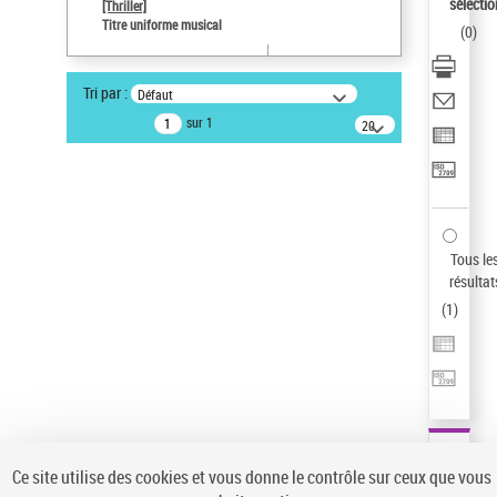
sélectio
[Thriller]
Type de notice d'autorité
Titre uniforme musical
(
0
)
Œuvre
Sauvegarder votre recherche
Tri par :
Défaut
AFFINER
sur 1
20
résultats/page
Type de notice d'autorité
Œuvre
(1)
Titre uniforme musical
(1)
Statut de la notice d’autorité
Tous le
résultat
Pays
(
1
)
Auteur d’œuvre
Ce site utilise des cookies et vous donne le contrôle sur ceux que vous