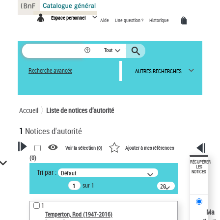
Panneau de gestion des cookies
Espace personnel
Aide
Une question ?
Historique
Tout
Recherche avancée
AUTRES RECHERCHES
Accueil
Liste de notices d’autorité
1
Notices d'autorité
Voir la sélection (
0
)
Ajouter à mes références
(
0
)
VOTRE RECHERCHE
RÉCUPÉRER
LES
Tri par :
Défaut
NOTICES
Recherche avancée dans les
sur 1
notices d’autorité
20
résultats/page
Œuvres liées à l'auteur :
1
Temperton, Rod (1947-2016)
Ma
Temperton, Rod (1947-2016)