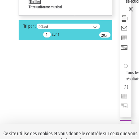
sélectio
[Thriller]
Pays
Titre uniforme musical
(
0
)
ne s'applique pas
Sauvegarder votre recherche
Tri par :
Défaut
AFFINER
sur 1
20
résultats/page
Type de notice d'autorité
Œuvre
(1)
Titre uniforme musical
(1)
Statut de la notice d’autorité
Tous le
résultat
Pays
(
1
)
Auteur d’œuvre
Ce site utilise des cookies et vous donne le contrôle sur ceux que vous