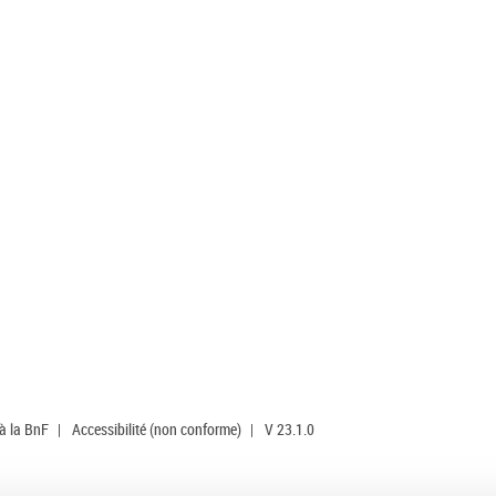
 à la BnF
|
Accessibilité (non conforme)
|
V 23.1.0