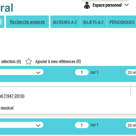
Espace personnel
Recherche avancée
AUTEURS A-Z
SUJETS A-Z
PÉRIODIQUES
(
0
)
 sélection (
0
)
Ajouter à mes références
sur 1
20 r
od (1947-2016)
e musical
sur 1
20 r