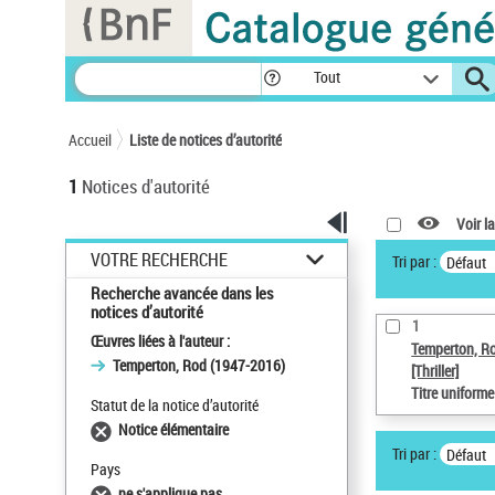
Panneau de gestion des cookies
Tout
Accueil
Liste de notices d’autorité
1
Notices d'autorité
Voir la
VOTRE RECHERCHE
Tri par :
Défaut
Recherche avancée dans les
notices d’autorité
1
Œuvres liées à l'auteur :
Temperton, R
Temperton, Rod (1947-2016)
[Thriller]
Titre uniform
Statut de la notice d’autorité
Notice élémentaire
Tri par :
Défaut
Pays
ne s'applique pas