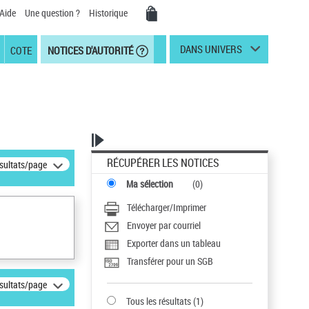
Aide
Une question ?
Historique
DANS UNIVERS
COTE
NOTICES D'AUTORITÉ
RÉCUPÉRER LES NOTICES
ésultats/page
Ma sélection
(
0
)
Télécharger/Imprimer
Envoyer par courriel
Exporter dans un tableau
Transférer pour un SGB
ésultats/page
Tous les résultats
(
1
)