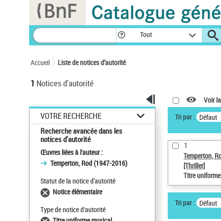
Panneau de gestion des cookies
Tout
Accueil
Liste de notices d’autorité
1
Notices d'autorité
Voir la
VOTRE RECHERCHE
Tri par :
Défaut
Recherche avancée dans les
notices d’autorité
1
Œuvres liées à l'auteur :
Temperton, R
Temperton, Rod (1947-2016)
[Thriller]
Titre uniform
Statut de la notice d’autorité
Notice élémentaire
Tri par :
Défaut
Type de notice d'autorité
Titre uniforme musical