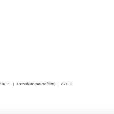
 à la BnF
|
Accessibilité (non conforme)
|
V 23.1.0