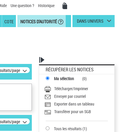
Aide
Une question ?
Historique
DANS UNIVERS
COTE
NOTICES D'AUTORITÉ
RÉCUPÉRER LES NOTICES
ésultats/page
Ma sélection
(
0
)
Télécharger/Imprimer
Envoyer par courriel
Exporter dans un tableau
Transférer pour un SGB
ésultats/page
Tous les résultats
(
1
)