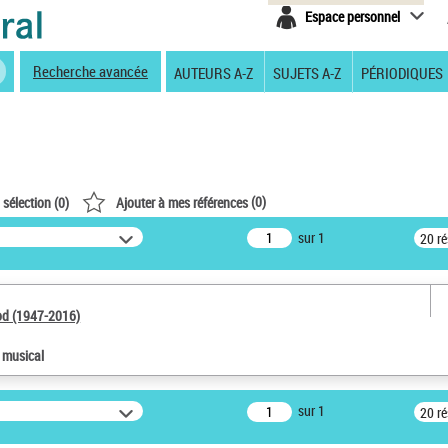
Espace personnel
Recherche avancée
AUTEURS A-Z
SUJETS A-Z
PÉRIODIQUES
(
0
)
 sélection (
0
)
Ajouter à mes références
sur 1
20 r
od (1947-2016)
e musical
sur 1
20 r