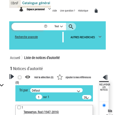
Panneau de gestion des cookies
Espace personnel
Aide
Une question ?
Historique
Tout
Recherche avancée
AUTRES RECHERCHES
Accueil
Liste de notices d’autorité
1
Notices d'autorité
Voir la sélection (
0
)
Ajouter à mes références
(
0
)
VOTRE RECHERCHE
RÉCUPÉRER
LES
Tri par :
Défaut
NOTICES
Recherche avancée dans les
sur 1
notices d’autorité
20
résultats/page
Œuvres liées à l'auteur :
1
Temperton, Rod (1947-2016)
Ma
Temperton, Rod (1947-2016)