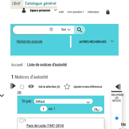
Panneau de gestion des cookies
Espace personnel
Aide
Une question ?
Historique
Tout
Recherche avancée
AUTRES RECHERCHES
Accueil
Liste de notices d’autorité
1
Notices d'autorité
Voir la sélection (
0
)
Ajouter à mes références
(
0
)
VOTRE RECHERCHE
RÉCUPÉRER
LES
Tri par :
Défaut
NOTICES
Recherche avancée dans les
sur 1
notices d’autorité
20
résultats/page
Œuvres liées à l'auteur :
1
Paco de Lucía (1947-2014)
Ma
Paco de Lucía (1947-2014)