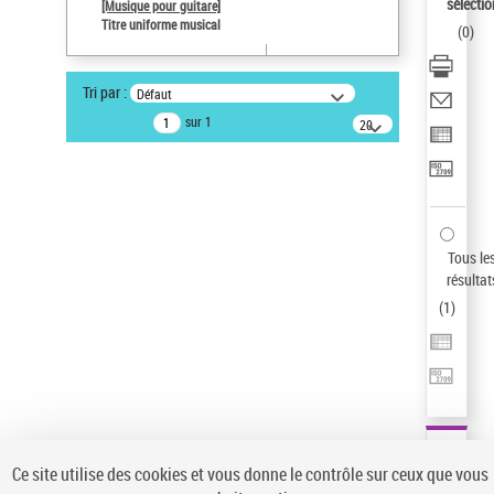
sélectio
[Musique pour guitare]
Pays
Titre uniforme musical
(
0
)
ne s'applique pas
Auteur d’œuvre
Tri par :
Défaut
Paco de Lucía (1947-2014)
sur 1
20
Sauvegarder votre recherche
résultats/page
AFFINER
Type de notice d'autorité
Œuvre
(1)
Tous le
Titre uniforme musical
(1)
résultat
(
1
)
Statut de la notice d’autorité
Pays
Auteur d’œuvre
Ce site utilise des cookies et vous donne le contrôle sur ceux que vous