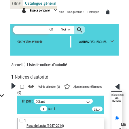
Panneau de gestion des cookies
Espace personnel
Aide
Une question ?
Historique
Tout
Recherche avancée
AUTRES RECHERCHES
Accueil
Liste de notices d’autorité
1
Notices d'autorité
Voir la sélection (
0
)
Ajouter à mes références
(
0
)
VOTRE RECHERCHE
RÉCUPÉRER
LES
Tri par :
Défaut
NOTICES
Recherche avancée dans les
sur 1
notices d’autorité
20
résultats/page
Œuvres liées à l'auteur :
1
Paco de Lucía (1947-2014)
Ma
Paco de Lucía (1947-2014)